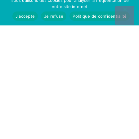
Nous utilisons des cookies pour analyser la fréquentation de
notre site internet
J'accepte
Je refuse
Politique de confidentialité
ACTUALITÉS
Aides Financières 2025
Améliorer la sécurité et la santé de vos salariés
LIRE LA SUITE »