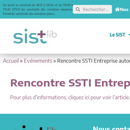
Du lundi au vendredi de 8h15 à 12h30 et de 13h30 à
Nos 
17h30 (17h15 les vendredis des semaines impaires).
Fermé les vendredis des semaines paires.
Le SIST
Accueil
»
Evénements
»
Rencontre SSTI Entreprise auto
Rencontre SSTI Entrep
Pour plus d’informations, cliquez ici pour voir l’article.
Nous conta