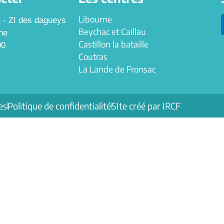
Libourne
t - ZI des dagueys
Beychac et Caillau
ne
Castillon la bataille
00
Coutras
La Lande de Fronsac
es
Politique de confidentialité
SIte créé par IRCF