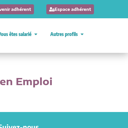
venir adhérent
Espace adhérent
ous êtes salarié
Autres profils
 en Emploi
Suivez-nous