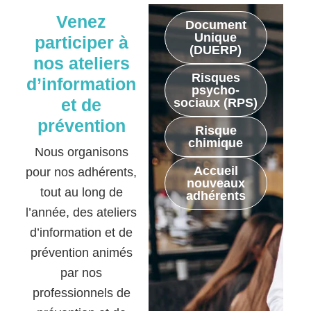
Venez
Document
Unique
participer à
(DUERP)
nos ateliers
Risques
d’information
psycho-
et de
sociaux (RPS)
prévention
Risque
chimique
Nous organisons
Accueil
pour nos adhérents,
nouveaux
tout au long de
adhérents
l’année, des ateliers
d’information et de
prévention animés
par nos
professionnels de